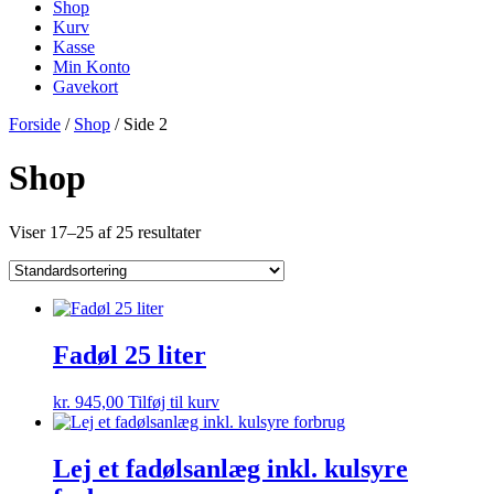
Shop
Kurv
Kasse
Min Konto
Gavekort
Forside
/
Shop
/ Side 2
Shop
Viser 17–25 af 25 resultater
Fadøl 25 liter
kr.
945,00
Tilføj til kurv
Lej et fadølsanlæg inkl. kulsyre