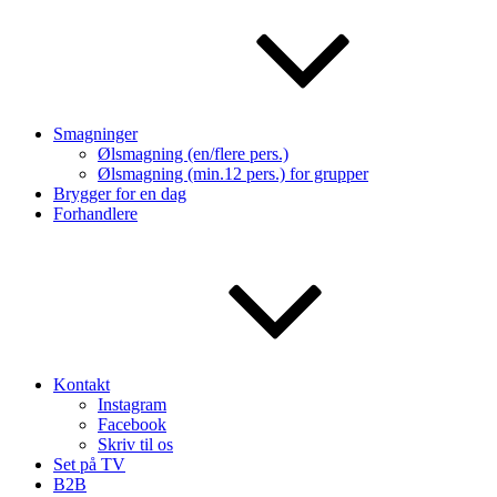
Smagninger
Ølsmagning (en/flere pers.)
Ølsmagning (min.12 pers.) for grupper
Brygger for en dag
Forhandlere
Kontakt
Instagram
Facebook
Skriv til os
Set på TV
B2B