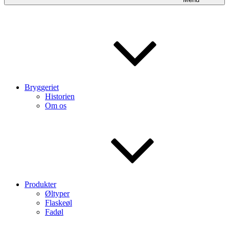
Bryggeriet
Historien
Om os
Produkter
Øltyper
Flaskeøl
Fadøl