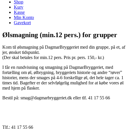
Shop
Kurv
Kasse
Min Konto
Gavekort
Ølsmagning (min.12 pers.) for grupper
Kom til ølsmagning på DagmarBryggeriet med din gruppe, på et, af
jer, ønsket tidspunkt.
(Der skal betales for min.12 pers. Pris pr. pers. 150,- kr.)
I får en rundvisning og smagning på DagmarBryggeriet, med
fortælling om øl, ølbrygning, bryggeriets historie og andre “røver”
historier, mens der smages på 4-6 forskellige øl, det hele tager ca. 1
times tid. Bagefter er der selvfølgelig mulighed for at købe vores øl
med hjem på flasker.
Bestil på: smag@dagmarbryggeriet.dk eller tlf. 41 17 55 66
Tlf.: 41 17 55 66