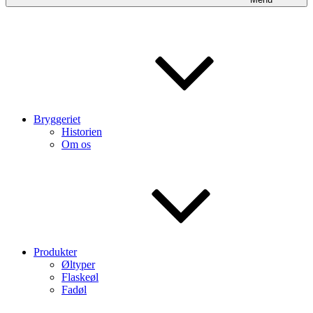
Bryggeriet
Historien
Om os
Produkter
Øltyper
Flaskeøl
Fadøl