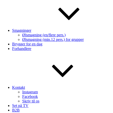
Smagninger
Ølsmagning (en/flere pers.)
Ølsmagning (min.12 pers.) for grupper
Brygger for en dag
Forhandlere
Kontakt
Instagram
Facebook
Skriv til os
Set på TV
B2B