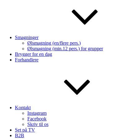
Smagninger
Ølsmagning (en/flere pers.)
Ølsmagning (min.12 pers.) for grupper
Brygger for en dag
Forhandlere
Kontakt
Instagram
Facebook
Skriv til os
Set på TV
B2B