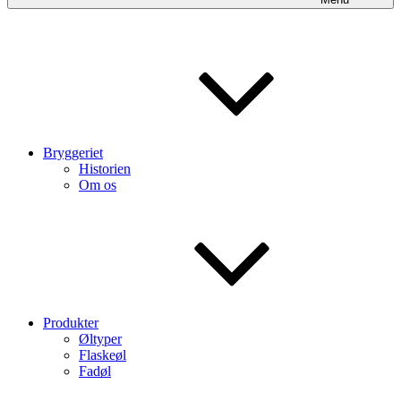
Bryggeriet
Historien
Om os
Produkter
Øltyper
Flaskeøl
Fadøl