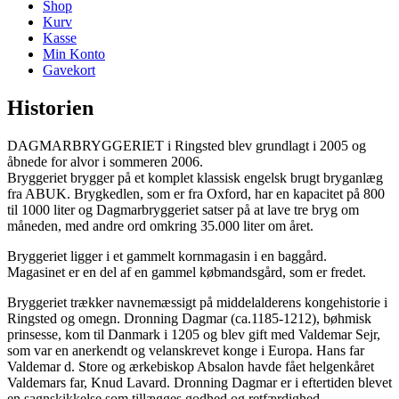
Shop
Kurv
Kasse
Min Konto
Gavekort
Historien
DAGMARBRYGGERIET i Ringsted blev grundlagt i 2005 og
åbnede for alvor i sommeren 2006.
Bryggeriet brygger på et komplet klassisk engelsk brugt bryganlæg
fra ABUK. Brygkedlen, som er fra Oxford, har en kapacitet på 800
til 1000 liter og Dagmarbryggeriet satser på at lave tre bryg om
måneden, med andre ord omkring 35.000 liter om året.
Bryggeriet ligger i et gammelt kornmagasin i en baggård.
Magasinet er en del af en gammel købmandsgård, som er fredet.
Bryggeriet trækker navnemæssigt på middelalderens kongehistorie i
Ringsted og omegn. Dronning Dagmar (ca.1185-1212), bøhmisk
prinsesse, kom til Danmark i 1205 og blev gift med Valdemar Sejr,
som var en anerkendt og velanskrevet konge i Europa. Hans far
Valdemar d. Store og ærkebiskop Absalon havde fået helgenkåret
Valdemars far, Knud Lavard. Dronning Dagmar er i eftertiden blevet
en sagnskikkelse som tillægges godhed og retfærdighed.