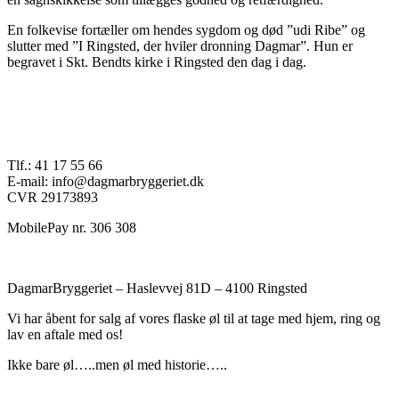
En folkevise fortæller om hendes sygdom og død ”udi Ribe” og
slutter med ”I Ringsted, der hviler dronning Dagmar”. Hun er
begravet i Skt. Bendts kirke i Ringsted den dag i dag.
Tlf.: 41 17 55 66
E-mail: info@dagmarbryggeriet.dk
CVR 29173893
MobilePay nr. 306 308
DagmarBryggeriet – Haslevvej 81D – 4100 Ringsted
Vi har åbent for salg af vores flaske øl til at tage med hjem, ring og
lav en aftale med os!
Ikke bare øl…..men øl med historie…..