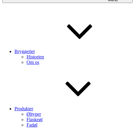
Bryggeriet
Historien
Om os
Produkter
Øltyper
Flaskeøl
Fadøl