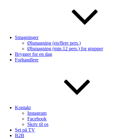
Smagninger
Ølsmagning (en/flere pers.)
Ølsmagning (min.12 pers.) for grupper
Brygger for en dag
Forhandlere
Kontakt
Instagram
Facebook
Skriv til os
Set på TV
B2B