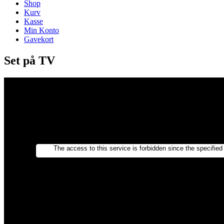
Shop
Kurv
Kasse
Min Konto
Gavekort
Set på TV