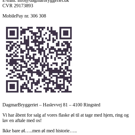
E-mail: info@dagmarbryggeriet.dk
CVR 29173893
MobilePay nr. 306 308
DagmarBryggeriet – Haslevvej 81 – 4100 Ringsted
Vi har åbent for salg af vores flaske øl til at tage med hjem, ring og
lav en aftale med os!
Ikke bare øl…..men øl med historie…..