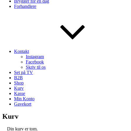
Brygger for en dag
Forhandlere
Kontakt
Instagram
Facebook
Skriv til os
Set på TV
B2B
Shop
Kurv
Kasse
Min Konto
Gavekort
Kurv
Din kurv er tom.