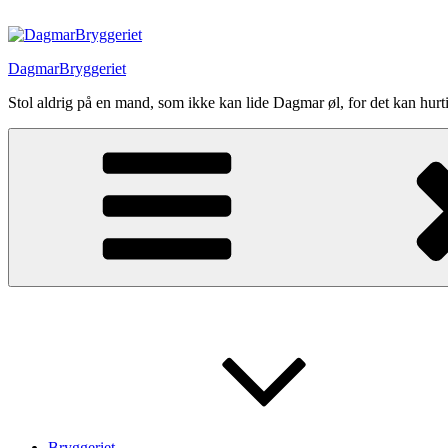
Videre
til
indhold
DagmarBryggeriet
Stol aldrig på en mand, som ikke kan lide Dagmar øl, for det kan hurti
Bryggeriet