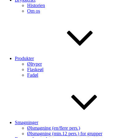
Historien
Om os
Produkter
Øltyper
Flaskeøl
Fadøl
Smagninger
Ølsmagning (en/flere pers.)
Ølsmagning (min.12 pers.) for grupper