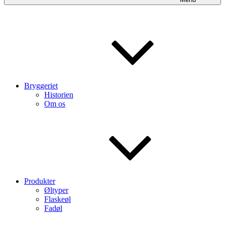
Bryggeriet
Historien
Om os
Produkter
Øltyper
Flaskeøl
Fadøl