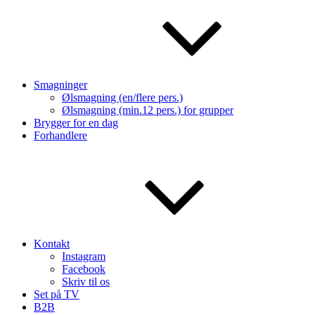
Smagninger
Ølsmagning (en/flere pers.)
Ølsmagning (min.12 pers.) for grupper
Brygger for en dag
Forhandlere
Kontakt
Instagram
Facebook
Skriv til os
Set på TV
B2B