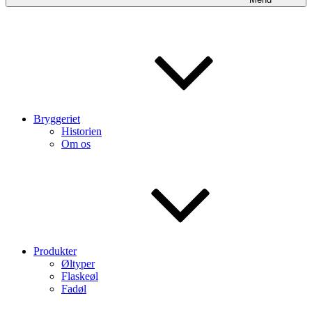
Bryggeriet
Historien
Om os
Produkter
Øltyper
Flaskeøl
Fadøl