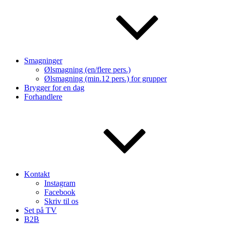
Smagninger
Ølsmagning (en/flere pers.)
Ølsmagning (min.12 pers.) for grupper
Brygger for en dag
Forhandlere
Kontakt
Instagram
Facebook
Skriv til os
Set på TV
B2B